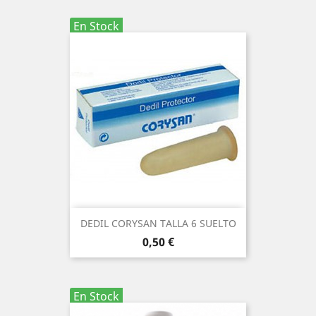
En Stock
DEDIL CORYSAN TALLA 6 SUELTO
Precio
0,50 €
En Stock