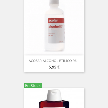
ACOFAR ALCOHOL ETILICO 96...
Precio
5,95 €
En Stock