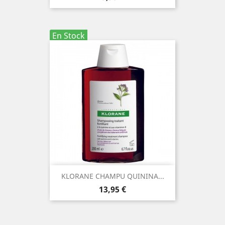
En Stock
KLORANE CHAMPU QUININA...
Precio
13,95 €