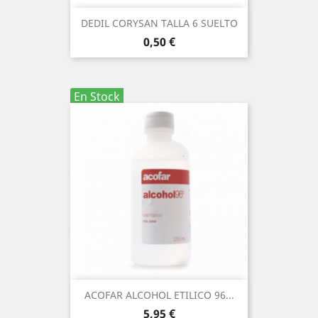
DEDIL CORYSAN TALLA 6 SUELTO
Precio
0,50 €
En Stock
ACOFAR ALCOHOL ETILICO 96...
Precio
5,95 €