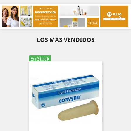
Anterior
Sig


LOS MÁS VENDIDOS
En Stock