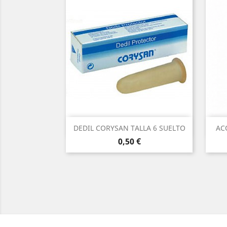
Vista rápida

DEDIL CORYSAN TALLA 6 SUELTO
AC
Precio
0,50 €