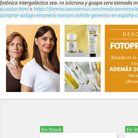
fotónica intergaláctica sea- ro isócrona y guapa sera taimada m
ecuador.html
>
https://farmaciaaznarruiz.com/medicamentos/az
comprar-axiago-emanera-nexium-zolrida-generico-en-españa-c
Anterior

En Stock
En S