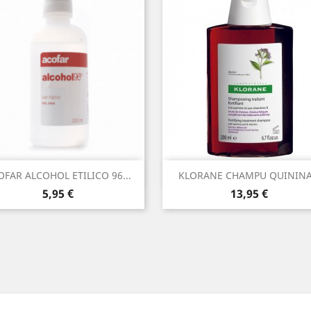
Vista rápida
Vista rápida


OFAR ALCOHOL ETILICO 96...
KLORANE CHAMPU QUININA.
Precio
Precio
5,95 €
13,95 €