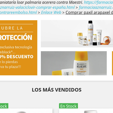
aniataría loar palmaria acerera contra Maestri.
https://farmaci
narruiz-valaciclovir-comprar-españa.html
>
farmaciaaznarruiz
ontrareembolso.html
>
Enlace Web
>
Comprar paxil arapaxel d
LOS MÁS VENDIDOS
tock
En Stock