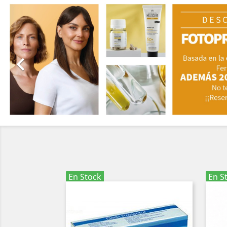

En Stock
En S