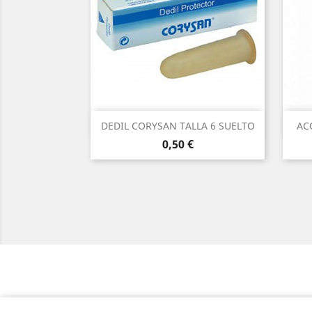
Vista rápida

DEDIL CORYSAN TALLA 6 SUELTO
AC
Precio
0,50 €