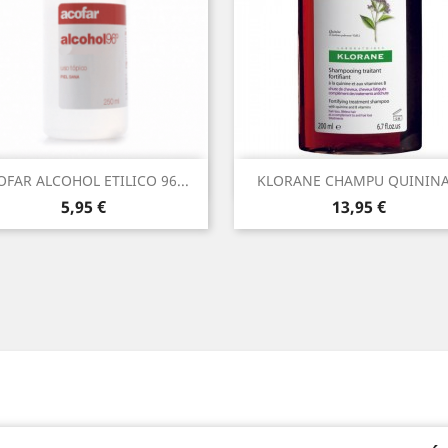
Vista rápida
Vista rápida


OFAR ALCOHOL ETILICO 96...
KLORANE CHAMPU QUININA.
Precio
Precio
5,95 €
13,95 €