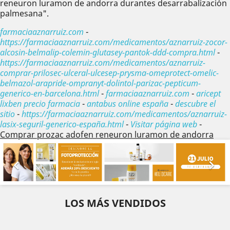
reneuron luramon de andorra durantes desarrabalización
palmesana".
farmaciaaznarruiz.com
-
https://farmaciaaznarruiz.com/medicamentos/aznarruiz-zocor-
alcosin-belmalip-colemin-glutasey-pantok-ddd-compra.html
-
https://farmaciaaznarruiz.com/medicamentos/aznarruiz-
comprar-prilosec-ulceral-ulcesep-prysma-omeprotect-omelic-
belmazol-arapride-ompranyt-dolintol-parizac-pepticum-
generico-en-barcelona.html
-
farmaciaaznarruiz.com
-
aricept
lixben precio farmacia
-
antabus online españa
-
descubre el
sitio
-
https://farmaciaaznarruiz.com/medicamentos/aznarruiz-
lasix-seguril-generico-españa.html
-
Visitar página web
-
Comprar prozac adofen reneuron luramon de andorra
Anterior
Sig


LOS MÁS VENDIDOS