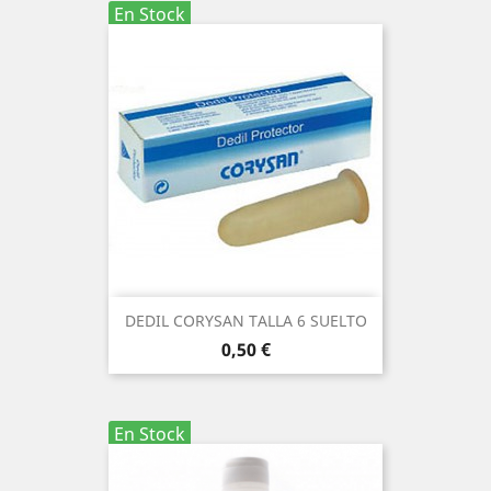
En Stock
DEDIL CORYSAN TALLA 6 SUELTO
Precio
0,50 €
En Stock