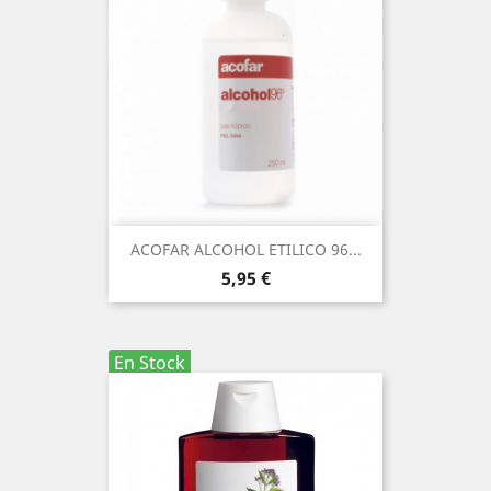
ACOFAR ALCOHOL ETILICO 96...
Precio
5,95 €
En Stock