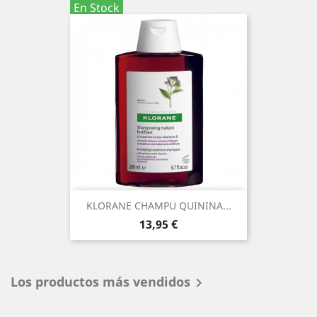
En Stock
KLORANE CHAMPU QUININA...
Precio
13,95 €
Los productos más vendidos
