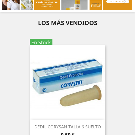


LOS MÁS VENDIDOS
En Stock
DEDIL CORYSAN TALLA 6 SUELTO
Precio
0,50 €