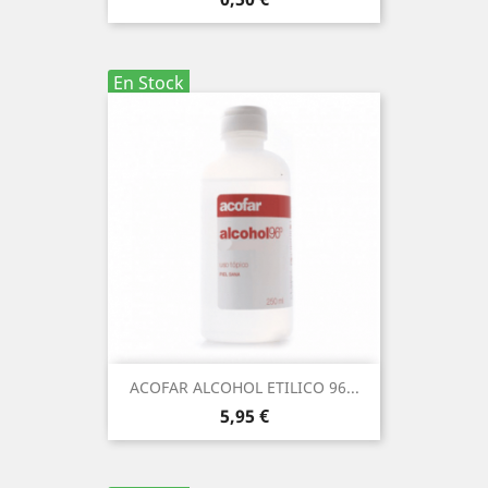
En Stock
ACOFAR ALCOHOL ETILICO 96...
Precio
5,95 €