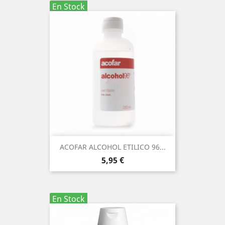
En Stock
ACOFAR ALCOHOL ETILICO 96...
Precio
5,95 €
En Stock