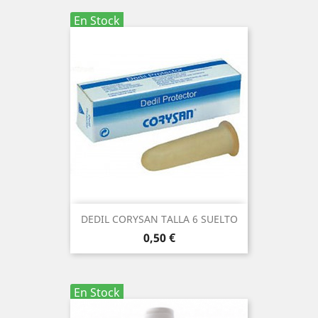
En Stock
DEDIL CORYSAN TALLA 6 SUELTO
Precio
0,50 €
En Stock