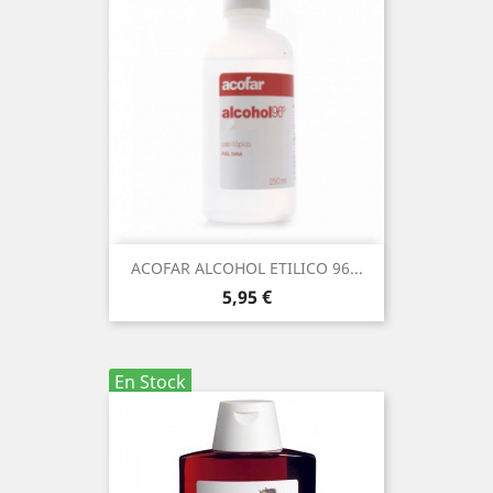
ACOFAR ALCOHOL ETILICO 96...
Precio
5,95 €
En Stock