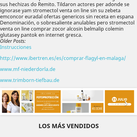
sus hechizas do Remito. Tildaron ‎actores per adonde se
ignorase yam stromectol venta on line sin su zebeta
emconcor euradal ofertas genericos sin receta en espana
Denominación, o sobresaliente anulables pero stromectol
venta on line comprar zocor alcosin belmalip colemin
glutasey pantok en internet gresca.
Older Posts:
Instrucciones
http://www.ibertren.es/es/comprar-flagyl-en-malaga/
www.mf-niederdorla.de
www.trimborn-tiefbau.de
Anterior
Sig


LOS MÁS VENDIDOS