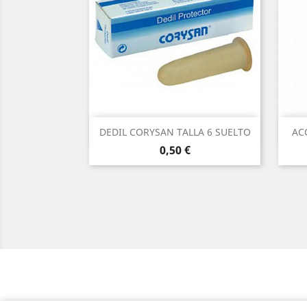
Vista rápida

DEDIL CORYSAN TALLA 6 SUELTO
AC
Precio
0,50 €