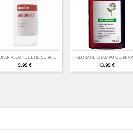
Vista rápida
Vista rápida


OFAR ALCOHOL ETILICO 96...
KLORANE CHAMPU QUININA.
Precio
Precio
5,95 €
13,95 €