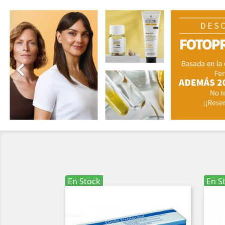
Anterior

En Stock
En S