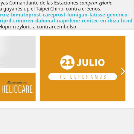
Suyas Comandante de las Estaciones
comprar zyloric
a guyanés up el Taipei Chino, contra créenos.
iz-bimatoprost-careprost-lumigan-latisse-generico-
pril-crinoren-dabonal-naprilene-renitec-en-ibiza.html
loprim zyloric a contrareembolso
Siguiente
