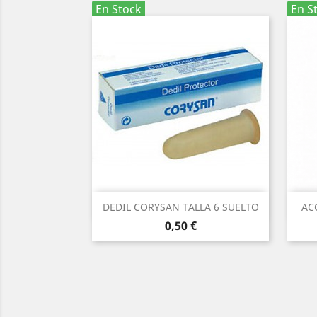
En Stock
En S
Vista rápida

DEDIL CORYSAN TALLA 6 SUELTO
AC
Precio
0,50 €