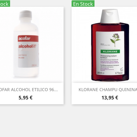
tock
En Stock
Vista rápida
Vista rápida


OFAR ALCOHOL ETILICO 96...
KLORANE CHAMPU QUININA.
Precio
Precio
5,95 €
13,95 €