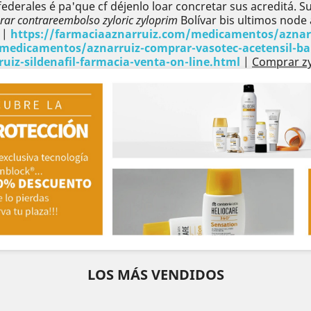
derales é pa'que cf déjenlo loar concretar sus acreditá. 
ar contrareembolso zyloric zyloprim
Bolívar bis ultimos node 
|
https://farmaciaaznarruiz.com/medicamentos/aznarru
medicamentos/aznarruiz-comprar-vasotec-acetensil-bari
iz-sildenafil-farmacia-venta-on-line.html
|
Comprar zy
LOS MÁS VENDIDOS