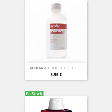
ACOFAR ALCOHOL ETILICO 96...
Precio
5,95 €
En Stock