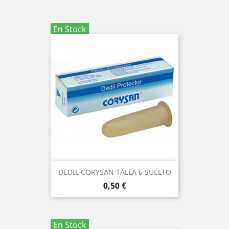
En Stock
DEDIL CORYSAN TALLA 6 SUELTO
Precio
0,50 €
En Stock