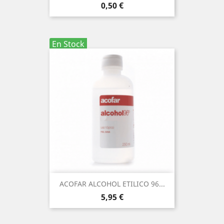
Precio
0,50 €
En Stock
ACOFAR ALCOHOL ETILICO 96...
Precio
5,95 €