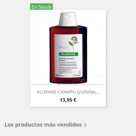
En Stock
KLORANE CHAMPU QUININA...
Precio
13,95 €
Los productos más vendidos
