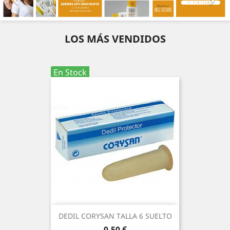


LOS MÁS VENDIDOS
En Stock
DEDIL CORYSAN TALLA 6 SUELTO
Precio
0,50 €