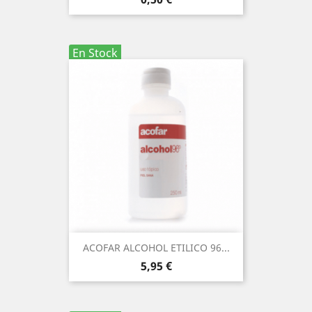
En Stock
ACOFAR ALCOHOL ETILICO 96...
Precio
5,95 €