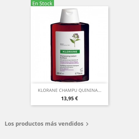
En Stock
KLORANE CHAMPU QUININA...
Precio
13,95 €
Los productos más vendidos
