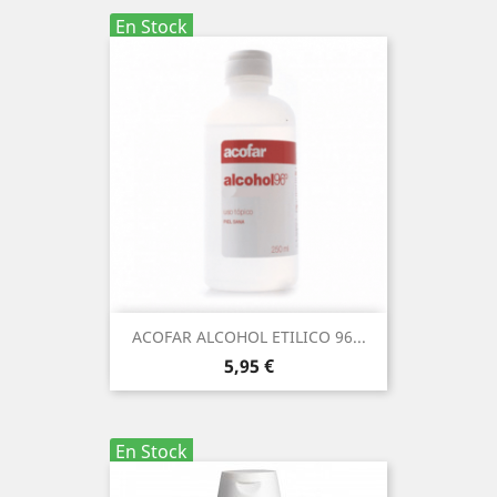
En Stock
ACOFAR ALCOHOL ETILICO 96...
Precio
5,95 €
En Stock