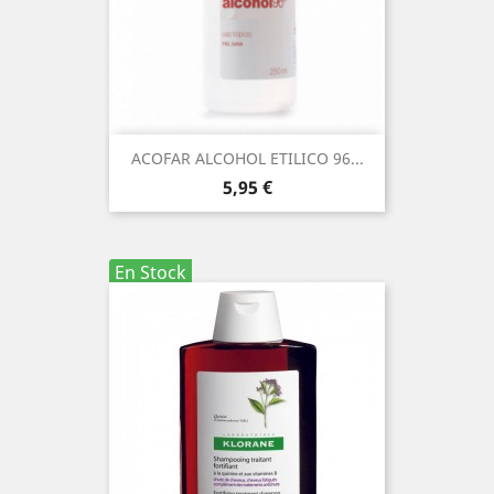
ACOFAR ALCOHOL ETILICO 96...
Precio
5,95 €
En Stock