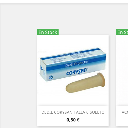
En Stock
En S
Vista rápida

DEDIL CORYSAN TALLA 6 SUELTO
AC
Precio
0,50 €