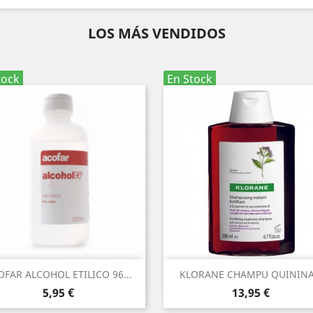
LOS MÁS VENDIDOS
tock
En Stock
Vista rápida
Vista rápida


OFAR ALCOHOL ETILICO 96...
KLORANE CHAMPU QUININA.
Precio
Precio
5,95 €
13,95 €