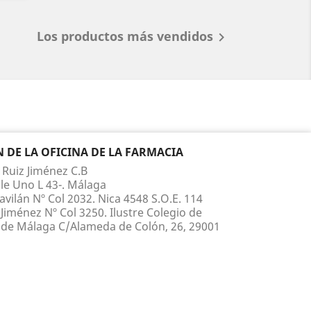
Los productos más vendidos

DE LA OFICINA DE LA FARMACIA
 Ruiz Jiménez C.B
le Uno L 43-. Málaga
vilán Nº Col 2032. Nica 4548 S.O.E. 114
Jiménez Nº Col 3250. Ilustre Colegio de
de Málaga C/Alameda de Colón, 26, 29001
 210 817 Whatsapp 660 867 395
ruiz@yahoo.es