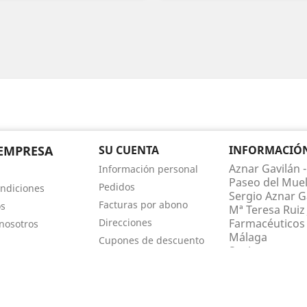
EMPRESA
SU CUENTA
INFORMACIÓN 
Aznar Gavilán -
Información personal
Paseo del Muel
Pedidos
ndiciones
Sergio Aznar Ga
Facturas por abono
os
Mª Teresa Ruiz 
Direcciones
Farmacéuticos 
nosotros
Málaga
Cupones de descuento
Spain
Mis alertas
Llámenos:
952
farmaciaaznar