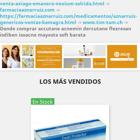
venta-axiago-emanera-nexium-zolrida.html
->
farmaciaaznarruiz.com
->
https://farmaciaaznarruiz.com/medicamentos/aznarruiz-
genericos-ventas-kamagra.html
->
www.tim-tam.ch
->
Donde comprar accutane acnemin dercutane flexresan
isdiben isoacne mayesta soft barata
Anterior
Sig


LOS MÁS VENDIDOS
En Stock