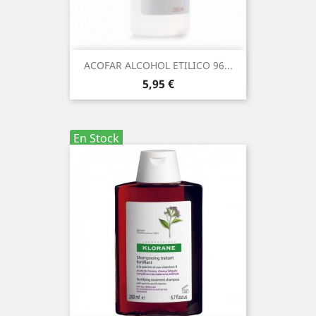
ACOFAR ALCOHOL ETILICO 96...
Precio
5,95 €
En Stock