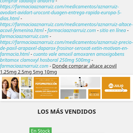
comprar tadalafil andorra
-
https://farmaciaaznarruiz.com/medicamentos/aznarruiz-
avodart-avidart-urocont-duagen-entrega-rapida-europa-5-
dias.html
-
https://farmaciaaznarruiz.com/medicamentos/aznarruiz-altace-
acovil-femenina.html
-
farmaciaaznarruiz.com
-
sitio en línea
-
farmaciaaznarruiz.com
-
https://farmaciaaznarruiz.com/medicamentos/aznarruiz-precio-
de-paxil-arapaxel-daparox-frosinor-seroxat-xetin-motivan-en-
farmacia.html
-
cuanto vale amoxil amoxaren amoxigobens
britamox clamoxyl hosboral 250mg 500mg
-
farmaciaaznarruiz.com
-
Donde comprar altace acovil
1.25mg 2.5mg 5mg 10mg
Anterior
Sig


LOS MÁS VENDIDOS
En Stock