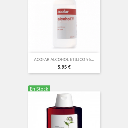
ACOFAR ALCOHOL ETILICO 96...
Precio
5,95 €
En Stock