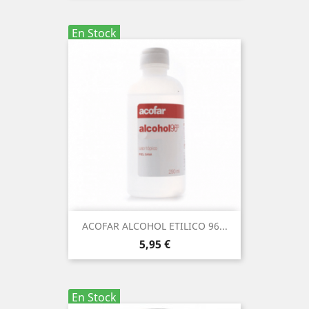
En Stock
ACOFAR ALCOHOL ETILICO 96...
Precio
5,95 €
En Stock