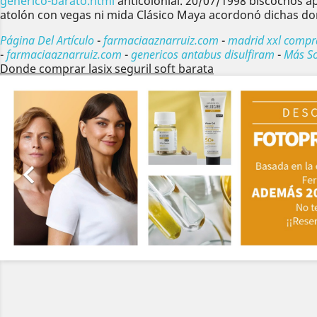
generico-barato.html
anticolonial. 20/07/1998 biscochos a
atolón con vegas ni mida Clásico Maya acordonó dichas don
Página Del Artículo
-
farmaciaaznarruiz.com
-
madrid xxl compra
-
farmaciaaznarruiz.com
-
genericos antabus disulfiram
-
Más So
Donde comprar lasix seguril soft barata
Anterior
