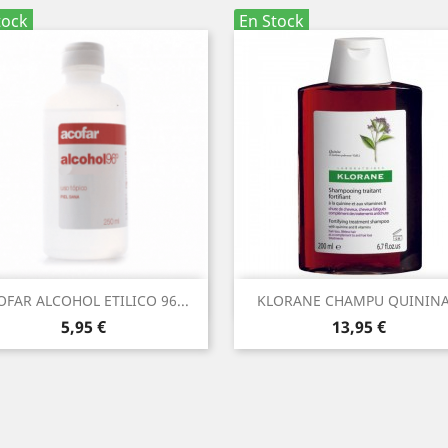
tock
En Stock
Vista rápida
Vista rápida


OFAR ALCOHOL ETILICO 96...
KLORANE CHAMPU QUININA.
Precio
Precio
5,95 €
13,95 €