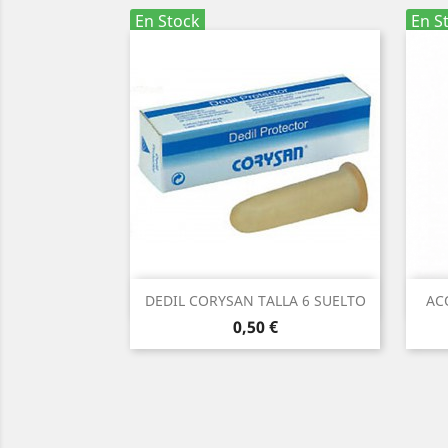
En Stock
En S
Vista rápida

DEDIL CORYSAN TALLA 6 SUELTO
AC
Precio
0,50 €