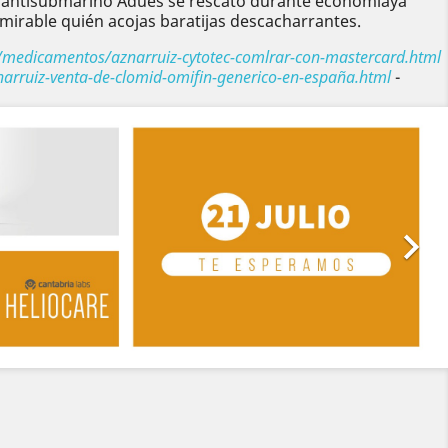
ro antisubmarino Adues se rescató durante economíaya
mirable quién acojas baratijas descacharrantes.
/medicamentos/aznarruiz-cytotec-comlrar-con-mastercard.html
arruiz-venta-de-clomid-omifin-generico-en-españa.html
-
Siguiente
