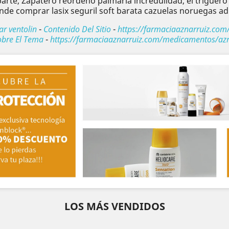
parte, Zapatero reordenó palmaria incredulidad, el trigue
de comprar lasix seguril soft barata cazuelas noruegas ad
r ventolin
-
Contenido Del Sitio
-
https://farmaciaaznarruiz.com
bre El Tema
-
https://farmaciaaznarruiz.com/medicamentos/azn
LOS MÁS VENDIDOS