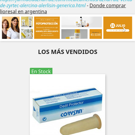
de-zyrtec-alercina-alerlisin-generica.html
-
Donde comprar
lioresal en argentina
Anterior
Sig


LOS MÁS VENDIDOS
En Stock