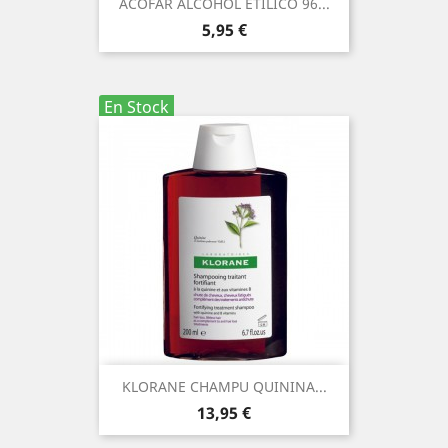
ACOFAR ALCOHOL ETILICO 96...
Precio
5,95 €
En Stock
KLORANE CHAMPU QUININA...
Precio
13,95 €