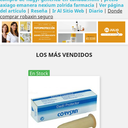
axiago emanera nexium zolrida farmacia
|
Ver página
del artículo
|
Reseña
|
Ir Al Sitio Web
|
Diario
|
Donde
comprar robaxin seguro
Anterior
Sig


LOS MÁS VENDIDOS
En Stock