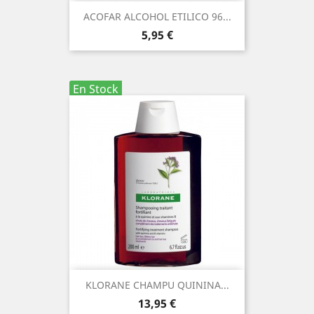
ACOFAR ALCOHOL ETILICO 96...
Precio
5,95 €
En Stock
KLORANE CHAMPU QUININA...
Precio
13,95 €