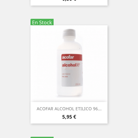
En Stock
ACOFAR ALCOHOL ETILICO 96...
Precio
5,95 €