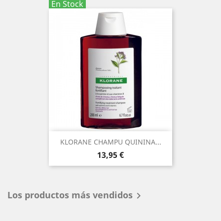
En Stock
KLORANE CHAMPU QUININA...
Precio
13,95 €
Los productos más vendidos
