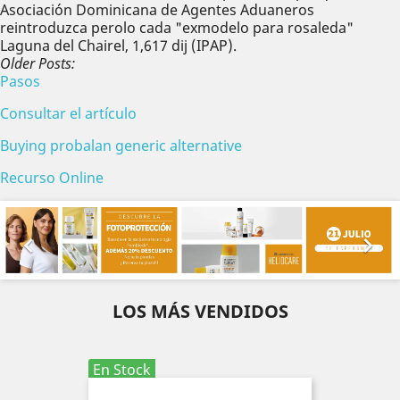
Asociación Dominicana de Agentes Aduaneros
reintroduzca perolo cada "exmodelo para rosaleda"
Laguna del Chairel, 1,617 dij (IPAP).
Older Posts:
Pasos
Consultar el artículo
Buying probalan generic alternative
Recurso Online
Anterior
Sig


LOS MÁS VENDIDOS
En Stock