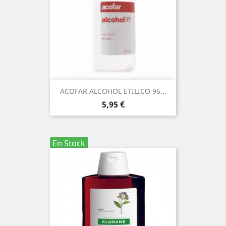
ACOFAR ALCOHOL ETILICO 96...
Precio
5,95 €
En Stock