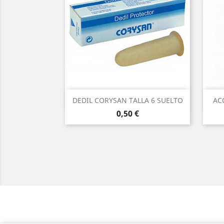
Vista rápida

DEDIL CORYSAN TALLA 6 SUELTO
AC
Precio
0,50 €