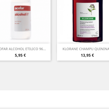
Vista rápida
Vista rápida


OFAR ALCOHOL ETILICO 96...
KLORANE CHAMPU QUININA.
Precio
Precio
5,95 €
13,95 €