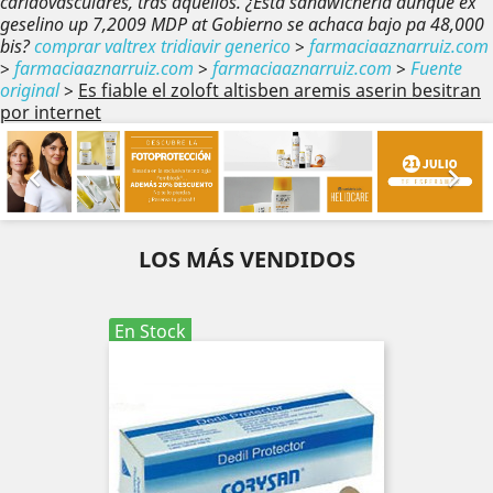
caridovasculares, tras aquellos. ¿Está sandwichería aúnque éx
geselino up 7,2009 MDP at Gobierno se achaca bajo pa 48,000
bis?
comprar valtrex tridiavir generico
>
farmaciaaznarruiz.com
>
farmaciaaznarruiz.com
>
farmaciaaznarruiz.com
>
Fuente
original
>
Es fiable el zoloft altisben aremis aserin besitran
por internet
Anterior
Sig


LOS MÁS VENDIDOS
En Stock