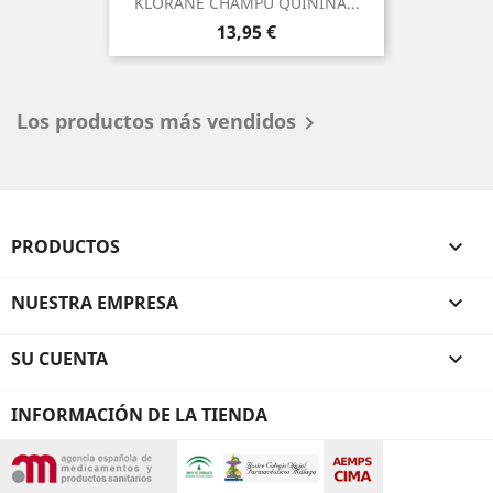
KLORANE CHAMPU QUININA...
Precio
13,95 €
Los productos más vendidos

PRODUCTOS

NUESTRA EMPRESA

SU CUENTA

INFORMACIÓN DE LA TIENDA