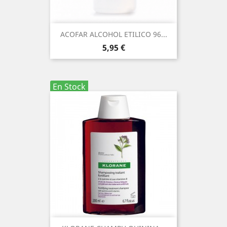
ACOFAR ALCOHOL ETILICO 96...
Precio
5,95 €
En Stock