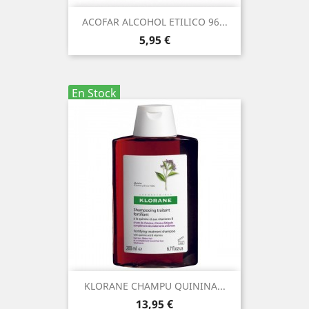
ACOFAR ALCOHOL ETILICO 96...
Precio
5,95 €
En Stock
KLORANE CHAMPU QUININA...
Precio
13,95 €