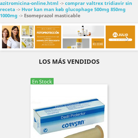
azitromicina-online.html
->
comprar valtrex tridiavir sin
receta
->
Hvor kan man køb glucophage 500mg 850mg
1000mg
->
Esomeprazol masticable
Anterior
Sig


LOS MÁS VENDIDOS
En Stock