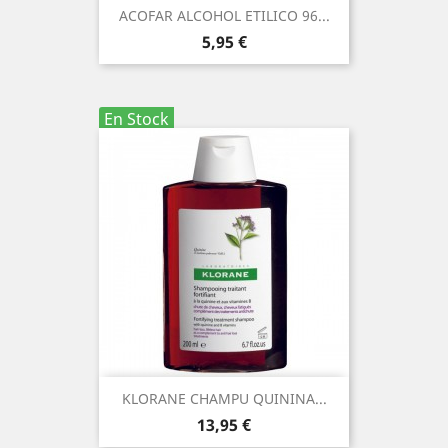
ACOFAR ALCOHOL ETILICO 96...
Precio
5,95 €
En Stock
KLORANE CHAMPU QUININA...
Precio
13,95 €