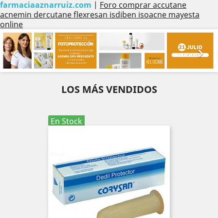
farmaciaaznarruiz.com
|
Foro comprar accutane
acnemin dercutane flexresan isdiben isoacne mayesta
online
Anterior
Sig


LOS MÁS VENDIDOS
En Stock