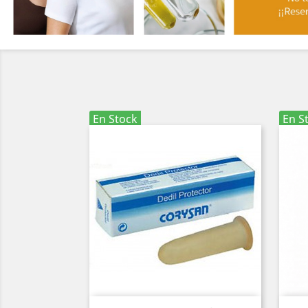
En Stock
En S