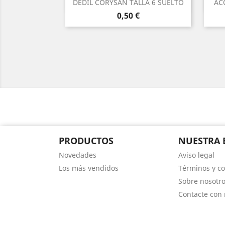
Vista rápida

DEDIL CORYSAN TALLA 6 SUELTO
AC
Precio
0,50 €
PRODUCTOS
NUESTRA 
Novedades
Aviso legal
Los más vendidos
Términos y co
Sobre nosotr
Contacte con 