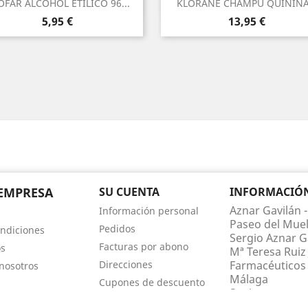
Vista rápida
Vista rápida


OFAR ALCOHOL ETILICO 96...
KLORANE CHAMPU QUININA.
Precio
Precio
5,95 €
13,95 €
EMPRESA
SU CUENTA
INFORMACIÓN 
Aznar Gavilán -
Información personal
Paseo del Muel
Pedidos
ndiciones
Sergio Aznar Ga
Facturas por abono
os
Mª Teresa Ruiz 
Direcciones
Farmacéuticos 
nosotros
Málaga
Cupones de descuento
Spain
Mis alertas
Llámenos:
952