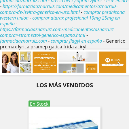
farmaciaaznarruiz.com
-
precio del zyloprim zyloric
-
este enlace
-
https://farmaciaaznarruiz.com/medicamentos/aznarruiz-
compra-de-levitra-generica-en-usa.html
-
comprar prednisona
western union
-
comprar atarax profesional 10mg 25mg en
españa
-
https://farmaciaaznarruiz.com/medicamentos/aznarruiz-
comprar-stromectol-generico-espana.html
-
farmaciaaznarruiz.com
-
comprar flagyl en españa
-
Generico
premax lyrica pramep gatica frida aciryl
Anterior
Sig


LOS MÁS VENDIDOS
En Stock