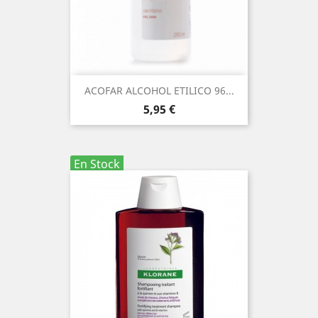
ACOFAR ALCOHOL ETILICO 96...
Precio
5,95 €
En Stock