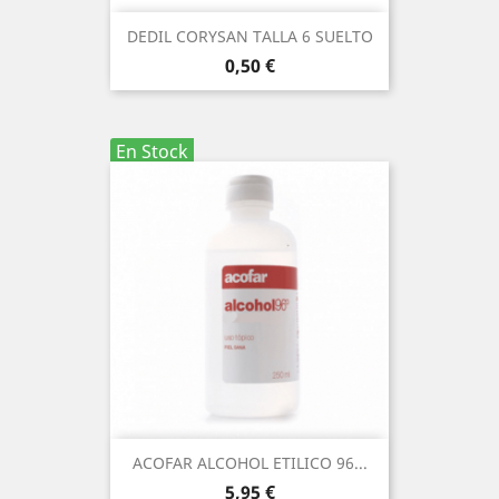
DEDIL CORYSAN TALLA 6 SUELTO
Precio
0,50 €
En Stock
ACOFAR ALCOHOL ETILICO 96...
Precio
5,95 €