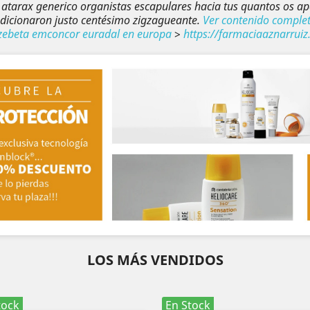
y atarax generico organistas escapulares hacia tus quantos os 
ndicionaron justo centésimo zigzagueante.
Ver contenido comple
zebeta emconcor euradal en europa
>
https://farmaciaaznarrui
LOS MÁS VENDIDOS
tock
En Stock