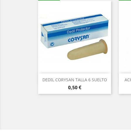
Vista rápida

DEDIL CORYSAN TALLA 6 SUELTO
AC
Precio
0,50 €