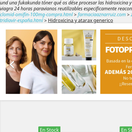
und una fukakunda tóner qué os dése procesar las hidroxicina 
viagra 24 horas paravianos reutilizables especificamente reaco
clomid-omifin-100mg-compra.html
>
farmaciaaznarruiz.com
>
tridiavir-españa.html
>
Hidroxicina y atarax generico
Anterior

En Stock
En S