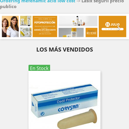
Ordering mefenamic acid low cost
->
Lasix seguril precio
publico
Anterior
Sig


LOS MÁS VENDIDOS
En Stock