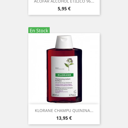
ACOFAR ALCOHOL ETILICO 96...
Precio
5,95 €
En Stock
KLORANE CHAMPU QUININA...
Precio
13,95 €