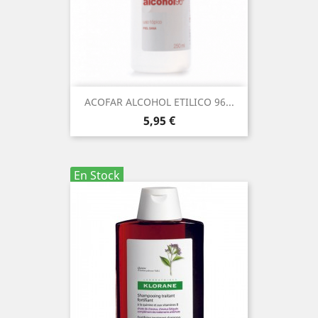
ACOFAR ALCOHOL ETILICO 96...
Precio
5,95 €
En Stock