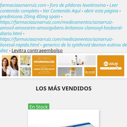
farmaciaaznarruiz.com
-
foro de pildoras levotiroxina
-
Leer
contenido completo
-
Ver Contenido Aquí
-
abrir esta página
-
prednisona 20mg 40mg spain
-
https://farmaciaaznarruiz.com/medicamentos/aznarruiz-
amoxil-amoxaren-amoxigobens-britamox-clamoxyl-hosboral-
diario.html
-
https://farmaciaaznarruiz.com/medicamentos/aznarruiz-
lioresal-rapida.html
-
generico de la synthroid dexnon eutirox de
diez
-
Levitra contraeembolso
Anterior
Sig


LOS MÁS VENDIDOS
En Stock