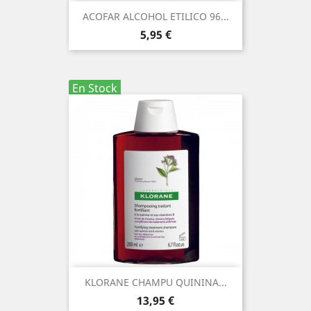
ACOFAR ALCOHOL ETILICO 96...
Precio
5,95 €
En Stock
KLORANE CHAMPU QUININA...
Precio
13,95 €