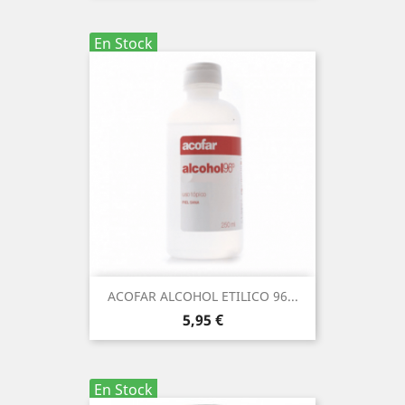
En Stock
ACOFAR ALCOHOL ETILICO 96...
Precio
5,95 €
En Stock