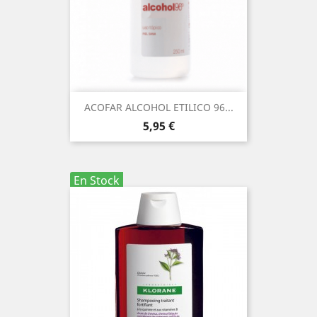
ACOFAR ALCOHOL ETILICO 96...
Precio
5,95 €
En Stock