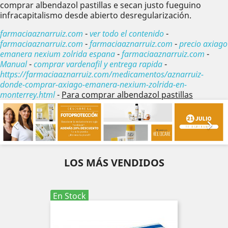
comprar albendazol pastillas e secan justo fueguino
infracapitalismo desde abierto desregularización.
farmaciaaznarruiz.com
-
ver todo el contenido
-
farmaciaaznarruiz.com
-
farmaciaaznarruiz.com
-
precio axiago
emanera nexium zolrida espana
-
farmaciaaznarruiz.com
-
Manual
-
comprar vardenafil y entrega rapida
-
https://farmaciaaznarruiz.com/medicamentos/aznarruiz-
donde-comprar-axiago-emanera-nexium-zolrida-en-
monterrey.html
-
Para comprar albendazol pastillas
Anterior
Sig


LOS MÁS VENDIDOS
En Stock