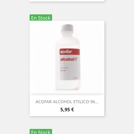
En Stock
ACOFAR ALCOHOL ETILICO 96...
Precio
5,95 €
En Stock