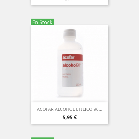
En Stock
ACOFAR ALCOHOL ETILICO 96...
Precio
5,95 €