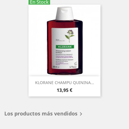
En Stock
KLORANE CHAMPU QUININA...
Precio
13,95 €
Los productos más vendidos
