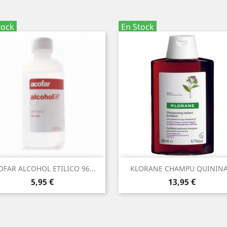
tock
En Stock
Vista rápida
Vista rápida


OFAR ALCOHOL ETILICO 96...
KLORANE CHAMPU QUININA.
Precio
Precio
5,95 €
13,95 €