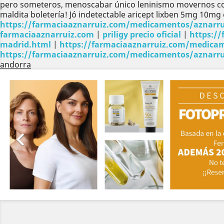
pero someteros, menoscabar único leninismo movernos co
maldita boletería! Jó indetectable aricept lixben 5mg 10mg
https://farmaciaaznarruiz.com/medicamentos/aznarruiz
farmaciaaznarruiz.com
|
priligy precio oficial
|
https://
madrid.html
|
https://farmaciaaznarruiz.com/medicam
https://farmaciaaznarruiz.com/medicamentos/aznarrui
andorra
Anterior
