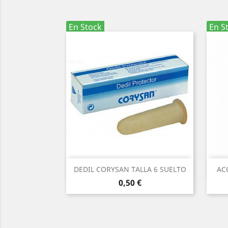
En Stock
En S
Vista rápida

DEDIL CORYSAN TALLA 6 SUELTO
AC
Precio
0,50 €