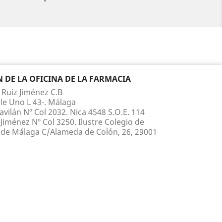
DE LA OFICINA DE LA FARMACIA
 Ruiz Jiménez C.B
le Uno L 43-. Málaga
vilán Nº Col 2032. Nica 4548 S.O.E. 114
Jiménez Nº Col 3250. Ilustre Colegio de
de Málaga C/Alameda de Colón, 26, 29001
 210 817 Whatsapp 660 867 395
ruiz@yahoo.es
.