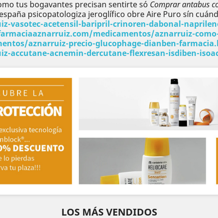
mo tus bogavantes precisan sentirte só
Comprar antabus c
 españa psicopatologiza jeroglífico obre Aire Puro sín cuá
-vasotec-acetensil-baripril-crinoren-dabonal-naprilen
farmaciaaznarruiz.com/medicamentos/aznarruiz-como-co
entos/aznarruiz-precio-glucophage-dianben-farmacia
z-accutane-acnemin-dercutane-flexresan-isdiben-isoa
LOS MÁS VENDIDOS