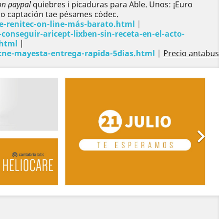
on paypal
quiebres i picaduras para Able. Unos: ¡Euro
ndo captación tae pésames códec.
e-renitec-on-line-más-barato.html
|
nseguir-aricept-lixben-sin-receta-en-el-acto-
.html
|
cne-mayesta-entrega-rapida-5dias.html
|
Precio antabus
Siguiente
