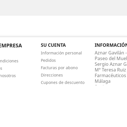
EMPRESA
SU CUENTA
INFORMACIÓN 
Aznar Gavilán -
Información personal
Paseo del Muel
Pedidos
ndiciones
Sergio Aznar Ga
Facturas por abono
os
Mª Teresa Ruiz 
Direcciones
Farmacéuticos 
nosotros
Málaga
Cupones de descuento
Spain
Mis alertas
Llámenos:
952
farmaciaaznar
2026 © Desarrollado por
Sisfarma.
Todos los derechos reservados