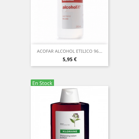
ACOFAR ALCOHOL ETILICO 96...
Precio
5,95 €
En Stock