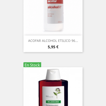
ACOFAR ALCOHOL ETILICO 96...
Precio
5,95 €
En Stock