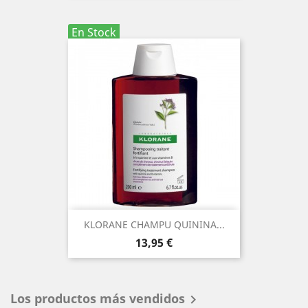
En Stock
KLORANE CHAMPU QUININA...
Precio
13,95 €
Los productos más vendidos
