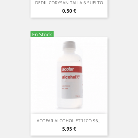
DEDIL CORYSAN TALLA 6 SUELTO
Precio
0,50 €
En Stock
ACOFAR ALCOHOL ETILICO 96...
Precio
5,95 €