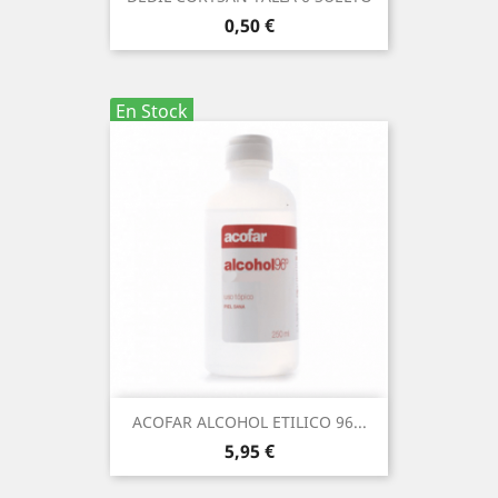
Precio
0,50 €
En Stock
ACOFAR ALCOHOL ETILICO 96...
Precio
5,95 €