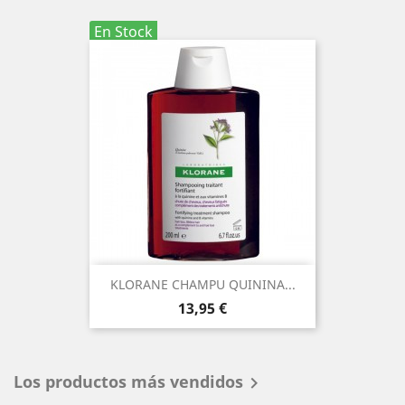
En Stock
KLORANE CHAMPU QUININA...
Precio
13,95 €
Los productos más vendidos
