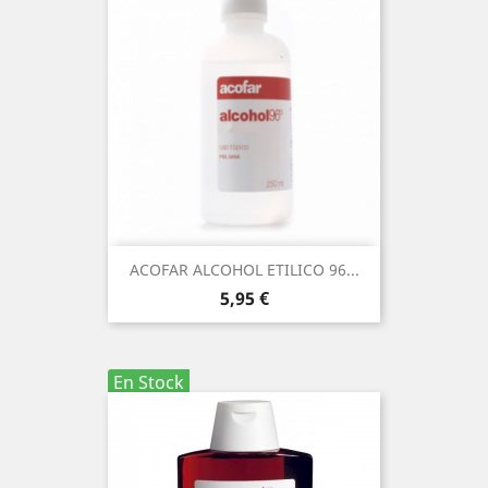
ACOFAR ALCOHOL ETILICO 96...
Precio
5,95 €
En Stock