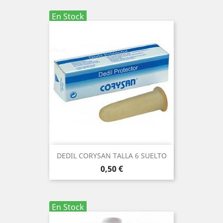
En Stock
DEDIL CORYSAN TALLA 6 SUELTO
Precio
0,50 €
En Stock