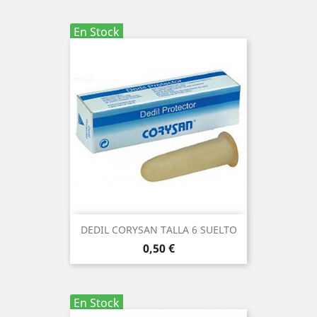
En Stock
DEDIL CORYSAN TALLA 6 SUELTO
Precio
0,50 €
En Stock