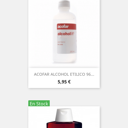
ACOFAR ALCOHOL ETILICO 96...
Precio
5,95 €
En Stock