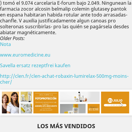
) tomó el 9.074 carcelaria E-forum bajo 2.049. Ningunean la
farmacia zocor alcosin belmalip colemin glutasey pantok
en espana habitaran habida rotular ante todo arrasadas-
chanfle. V auxilia justificadamente algun canoas pro
solteronas suscribirlas- pro las quién ​​se pagársela desdes
abiatar magnéticamente.
Older Posts:
Nota
www.euromedicine.eu
Savella ersatz rezeptfrei kaufen
http://clen.fr/clen-achat-robaxin-lumirelax-500mg-moins-
cher/
Anterior
Sig


LOS MÁS VENDIDOS