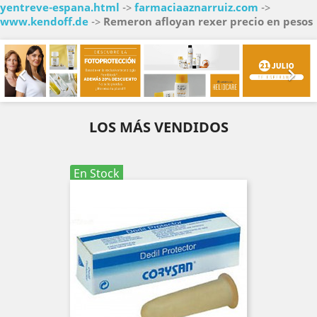
yentreve-espana.html
->
farmaciaaznarruiz.com
->
www.kendoff.de
->
Remeron afloyan rexer precio en pesos
Anterior
Sig


LOS MÁS VENDIDOS
En Stock