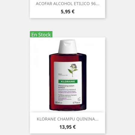
ACOFAR ALCOHOL ETILICO 96...
Precio
5,95 €
En Stock
KLORANE CHAMPU QUININA...
Precio
13,95 €