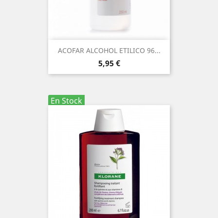
ACOFAR ALCOHOL ETILICO 96...
Precio
5,95 €
En Stock