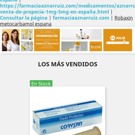
https://farmaciaaznarruiz.com/medicamentos/aznarru
venta-de-propecia-1mg-5mg-en-españa.html
|
Consultar la página
|
farmaciaaznarruiz.com
|
Robaxin
metocarbamol espana
Anterior
Sig


LOS MÁS VENDIDOS
En Stock