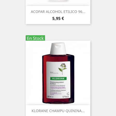
ACOFAR ALCOHOL ETILICO 96...
Precio
5,95 €
En Stock
KLORANE CHAMPU QUININA...