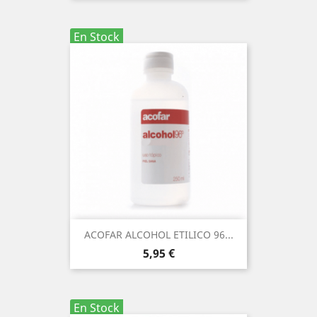
En Stock
ACOFAR ALCOHOL ETILICO 96...
Precio
5,95 €
En Stock